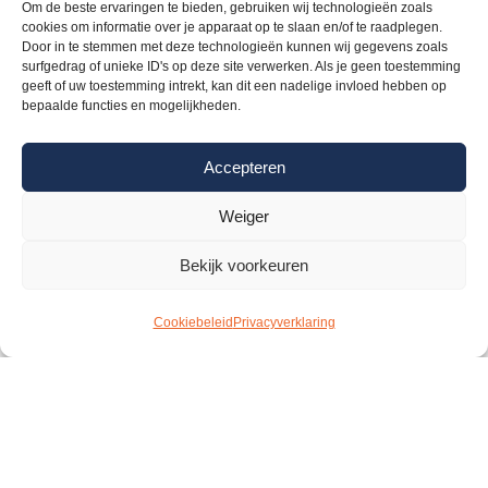
Om de beste ervaringen te bieden, gebruiken wij technologieën zoals
cookies om informatie over je apparaat op te slaan en/of te raadplegen.
Door in te stemmen met deze technologieën kunnen wij gegevens zoals
surfgedrag of unieke ID's op deze site verwerken. Als je geen toestemming
geeft of uw toestemming intrekt, kan dit een nadelige invloed hebben op
bepaalde functies en mogelijkheden.
Voor ondernemers
Accepteren
Leden
Weiger
Kennis
Leden
Bekijk voorkeuren
Lid worden
Cookiebeleid
Privacyverklaring
Young DCFA
Deal of the year
Leden
Events
Over ons