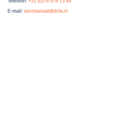
Telefoon:
+31 (0)76 578 13 84
E-mail:
secretariaat@dcfa.nl