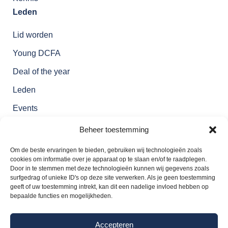
Leden
Lid worden
Young DCFA
Deal of the year
Leden
Events
Over ons
Beheer toestemming
Over DCFA
Om de beste ervaringen te bieden, gebruiken wij technologieën zoals
cookies om informatie over je apparaat op te slaan en/of te raadplegen.
Contact
Door in te stemmen met deze technologieën kunnen wij gegevens zoals
Contact
surfgedrag of unieke ID's op deze site verwerken. Als je geen toestemming
geeft of uw toestemming intrekt, kan dit een nadelige invloed hebben op
bepaalde functies en mogelijkheden.
Dutch Corporate Finance Association
Bredaseweg 108a
Accepteren