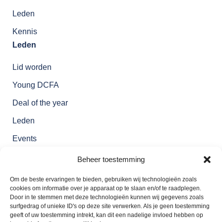
Leden
Kennis
Leden
Lid worden
Young DCFA
Deal of the year
Leden
Events
Over ons
Beheer toestemming
Over DCFA
Om de beste ervaringen te bieden, gebruiken wij technologieën zoals
cookies om informatie over je apparaat op te slaan en/of te raadplegen.
Contact
Door in te stemmen met deze technologieën kunnen wij gegevens zoals
Contact
surfgedrag of unieke ID's op deze site verwerken. Als je geen toestemming
geeft of uw toestemming intrekt, kan dit een nadelige invloed hebben op