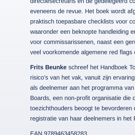
directiesecretaris en de gedelegeerd 
eveneens de revue. Het boek wordt afg
praktisch toepasbare checklists voor 
waaronder een beknopte handleiding en
voor commissarissenen, naast een geru
veel voorkomende algemene red flags 
Frits Beunke
schreef het Handboek Toe
risico’s van het vak, vanuit zijn ervarin
als deelnemer aan het programma van d
Boards, een non-profit organisatie die d
toezichthouders beoogt te bevorderen
registratie van haar deelnemers in het 
EAN 9789463458283