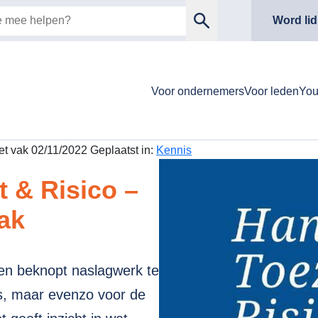
Word lid
Voor ondernemers
Voor leden
Yo
et vak 02/11/2022 Geplaatst in:
Kennis
t & Risico –
vak
een beknopt naslagwerk te
is, maar evenzo voor de