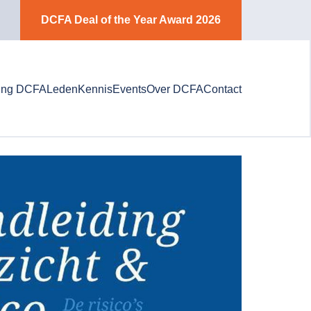
DCFA Deal of the Year Award 2026
ung DCFA
Leden
Kennis
Events
Over DCFA
Contact