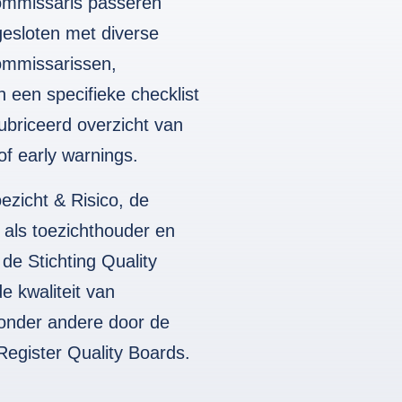
commissaris passeren
esloten met diverse
commissarissen,
 een specifieke checklist
briceerd overzicht van
of early warnings.
zicht & Risico, de
g als toezichthouder en
e Stichting Quality
e kwaliteit van
 onder andere door de
Register Quality Boards.