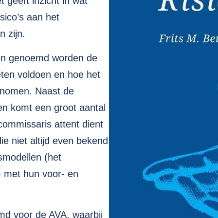
 geeft inzicht in wat
sico’s aan het
 zijn.
r en genoemd worden de
eten voldoen en hoe het
enomen. Naast de
en komt een groot aantal
ommissaris attent dient
die niet altijd even bekend
smodellen (het
) met hun voor- en
uimd voor de AVA, waarbij