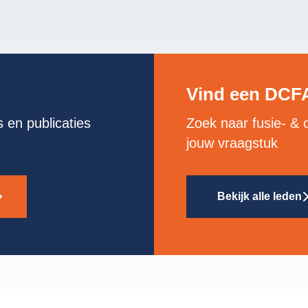
Vind een DCFA
 en publicaties
Zoek naar fusie- & 
jouw vraagstuk
Bekijk alle leden