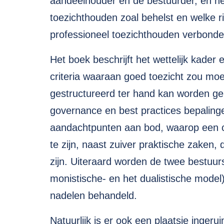
aandeelhouder en de bestuurder, en het
toezichthouden zoal behelst en welke ri
professioneel toezichthouden verbonden
Het boek beschrijft het wettelijk kade
criteria waaraan goed toezicht zou mo
gestructureerd ter hand kan worden g
governance en best practices bepaling
aandachtpunten aan bod, waarop een c
te zijn, naast zuiver praktische zaken, 
zijn. Uiteraard worden de twee bestuur
monistische- en het dualistische model
nadelen behandeld.
Natuurlijk is er ook een plaatsje inger