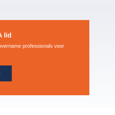
 lid
overname professionals voor